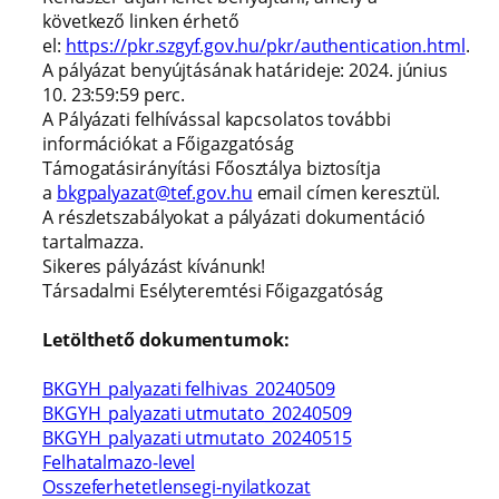
következő linken érhető
el:
https://pkr.szgyf.gov.hu/pkr/authentication.html
.
A pályázat benyújtásának határideje: 2024. június
10. 23:59:59 perc.
A Pályázati felhívással kapcsolatos további
információkat a Főigazgatóság
Támogatásirányítási Főosztálya biztosítja
a
bkgpalyazat@tef.gov.hu
email címen keresztül.
A részletszabályokat a pályázati dokumentáció
tartalmazza.
Sikeres pályázást kívánunk!
Társadalmi Esélyteremtési Főigazgatóság
Letölthető dokumentumok:
BKGYH_palyazati felhivas_20240509
BKGYH_palyazati utmutato_20240509
BKGYH_palyazati utmutato_20240515
Felhatalmazo-level
Osszeferhetetlensegi-nyilatkozat