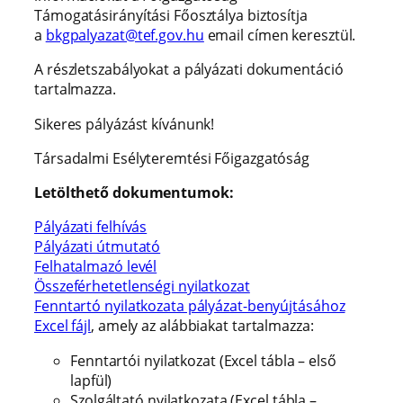
Támogatásirányítási Főosztálya biztosítja
a
bkgpalyazat@tef.gov.hu
email címen keresztül.
A részletszabályokat a pályázati dokumentáció
tartalmazza.
Sikeres pályázást kívánunk!
Társadalmi Esélyteremtési Főigazgatóság
Letölthető dokumentumok:
Pályázati felhívás
Pályázati útmutató
Felhatalmazó levél
Összeférhetetlenségi nyilatkozat
Fenntartó nyilatkozata pályázat-benyújtásához
Excel fájl
, amely az alábbiakat tartalmazza:
Fenntartói nyilatkozat (Excel tábla – első
lapfül)
Szolgáltató nyilatkozata (Excel tábla –