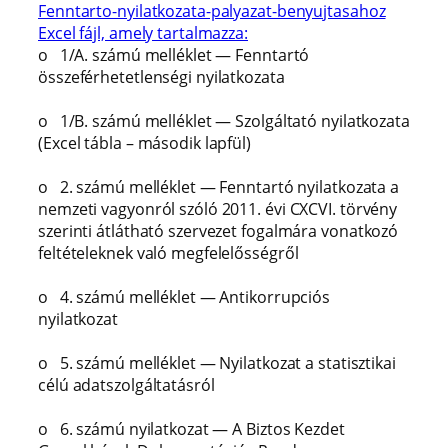
Fenntarto-nyilatkozata-palyazat-benyujtasahoz
Excel fájl, amely tartalmazza:
o 1/A. számú melléklet — Fenntartó
összeférhetetlenségi nyilatkozata
o 1/B. számú melléklet — Szolgáltató nyilatkozata
(Excel tábla – második lapfül)
o 2. számú melléklet — Fenntartó nyilatkozata a
nemzeti vagyonról szóló 2011. évi CXCVI. törvény
szerinti átlátható szervezet fogalmára vonatkozó
feltételeknek való megfelelősségről
o 4. számú melléklet — Antikorrupciós
nyilatkozat
o 5. számú melléklet — Nyilatkozat a statisztikai
célú adatszolgáltatásról
o 6. számú nyilatkozat — A Biztos Kezdet