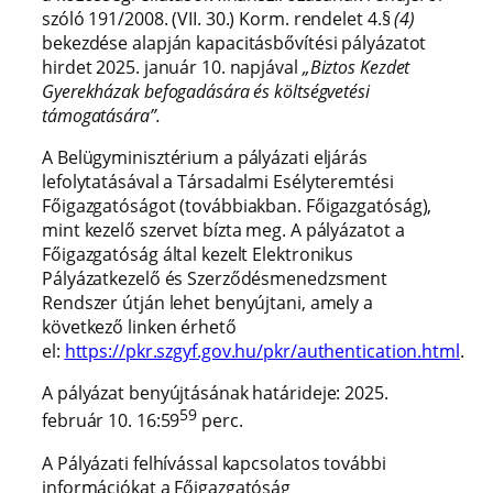
szóló 191/2008. (VII. 30.) Korm. rendelet 4.§
(4)
bekezdése alapján kapacitásbővítési pályázatot
hirdet 2025. január 10. napjával
„Biztos Kezdet
Gyerekházak befogadására és költségvetési
támogatására”.
A Belügyminisztérium a pályázati eljárás
lefolytatásával a Társadalmi Esélyteremtési
Főigazgatóságot (továbbiakban. Főigazgatóság),
mint kezelő szervet bízta meg. A pályázatot a
Főigazgatóság által kezelt Elektronikus
Pályázatkezelő és Szerződésmenedzsment
Rendszer útján lehet benyújtani, amely a
következő linken érhető
el:
https://pkr.szgyf.gov.hu/pkr/authentication.html
.
A pályázat benyújtásának határideje: 2025.
59
február 10. 16:59
perc.
A Pályázati felhívással kapcsolatos további
információkat a Főigazgatóság