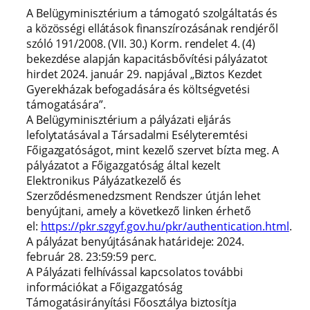
A Belügyminisztérium a támogató szolgáltatás és
a közösségi ellátások finanszírozásának rendjéről
szóló 191/2008. (VII. 30.) Korm. rendelet 4. (4)
bekezdése alapján kapacitásbővítési pályázatot
hirdet 2024. január 29. napjával „Biztos Kezdet
Gyerekházak befogadására és költségvetési
támogatására”.
A Belügyminisztérium a pályázati eljárás
lefolytatásával a Társadalmi Esélyteremtési
Főigazgatóságot, mint kezelő szervet bízta meg. A
pályázatot a Főigazgatóság által kezelt
Elektronikus Pályázatkezelő és
Szerződésmenedzsment Rendszer útján lehet
benyújtani, amely a következő linken érhető
el:
https://pkr.szgyf.gov.hu/pkr/authentication.html
.
A pályázat benyújtásának határideje: 2024.
február 28. 23:59:59 perc.
A Pályázati felhívással kapcsolatos további
információkat a Főigazgatóság
Támogatásirányítási Főosztálya biztosítja