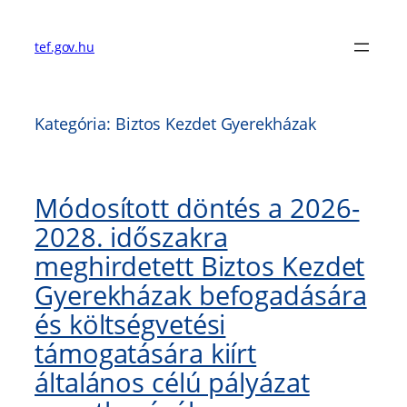
Ugrás
a
tef.gov.hu
tartalomhoz
Kategória:
Biztos Kezdet Gyerekházak
Módosított döntés a 2026-
2028. időszakra
meghirdetett Biztos Kezdet
Gyerekházak befogadására
és költségvetési
támogatására kiírt
általános célú pályázat