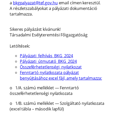
a
bkgpalyazat@tef.gov.hu
email címen keresztül.
A részletszabályokat a pályázati dokumentáció
tartalmazza.
Sikeres pályázást kívánunk!
Társadalmi Esélyteremtési Főigazgatóság
Letöltések:
Pályázati_felhívás_BKG_2024
Pályázati_útmutató_BKG_2024
Összeférhetetlenségi_nyilatkozat
Fenntartó nyilatkozata pályázat
benyújtásához excel fájl, amely tartalmazza:
o
1/A. számú melléklet — Fenntartó
összeférhetetlenségi nyilatkozata
o
1/B. számú melléklet — Szolgáltató nyilatkozata
(excel tábla – második lapfül)