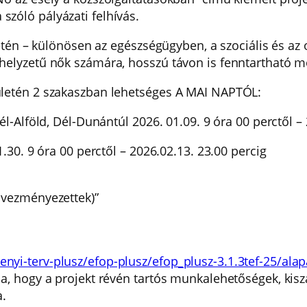
zóló pályázati felhívás.
letén – különösen az egészségügyben, a szociális és az
 helyzetű nők számára, hosszú távon is fenntartható 
ületén 2 szakaszban lehetséges A MAI NAPTÓL:
él-Alföld, Dél-Dunántúl 2026. 01.09. 9 óra 00 perctől – 
01.30. 9 óra 00 perctől – 2026.02.13. 23.00 percig
dvezményezettek)”
nyi-terv-plusz/efop-plusz/efop_plusz-3.1.3tef-25/ala
a, hogy a projekt révén tartós munkalehetőségek, kisz
a.