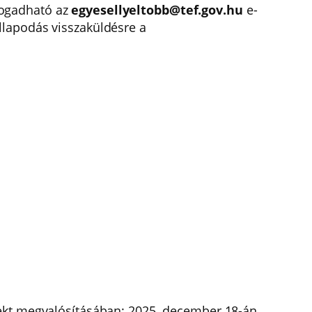
fogadható az
egyesellyeltobb@tef.gov.hu
e-
llapodás visszaküldésre a
jekt megvalósításában: 2025. december 18-án