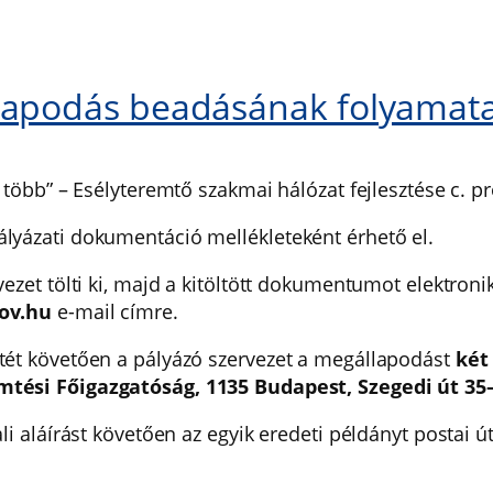
lapodás beadásának folyamat
több” – Esélyteremtő szakmai hálózat fejlesztése c. pr
lyázati dokumentáció mellékleteként érhető el.
ezet tölti ki, majd a kitöltött dokumentumot elektron
ov.hu
e-mail címre.
tét követően a pályázó szervezet a megállapodást
két
tési Főigazgatóság, 1135 Budapest, Szegedi út 35–
i aláírást követően az egyik eredeti példányt postai út