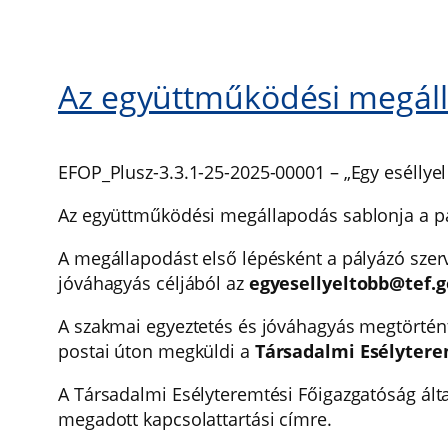
Az együttműködési megál
EFOP_Plusz-3.3.1-25-2025-00001 – „Egy eséllyel 
Az együttműködési megállapodás sablonja a pá
A megállapodást első lépésként a pályázó szerv
jóváhagyás céljából az
egyesellyeltobb@tef.g
A szakmai egyeztetés és jóváhagyás megtörtén
postai úton megküldi a
Társadalmi Esélyterem
A Társadalmi Esélyteremtési Főigazgatóság által
megadott kapcsolattartási címre.