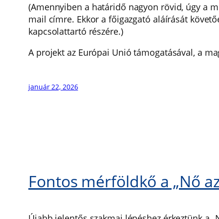
(Amennyiben a határidő nagyon rövid, úgy a 
mail címre. Ekkor a főigazgató aláírását köve
kapcsolattartó részére.)
A projekt az Európai Unió támogatásával, a ma
január 22, 2026
Fontos mérföldkő a „Nő az
Újabb jelentős szakmai lépéshez érkeztünk a „