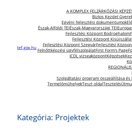
Ugrás
a
A KOMPLEX FELZÁRKÓZÁSI KÉPZ
tartalomhoz
Biztos Kezdet Gyere
Egyéni fejlesztési dokumentumok
El
Észak-Alföldi TEI
Észak-Magyarországi TEI
Europa
Fejlesztési Központ Bodroghalom
Fejlesztési Központ Kisújszállá
Fejlesztési Központ Szegvár
Fejlesztési Közpon
tef.gov.hu
Felnőttképzési ügyfélszolgálat
First Form’s Page
Fo
ICDL vizsgaközpont
Képzések
Kez
Kö
REGIONÁLIS
Szolgáltatási program összeállítása és
Termelőműhelyek
Teszt oldal
Tesztelés
Útmu
Kategória:
Projektek