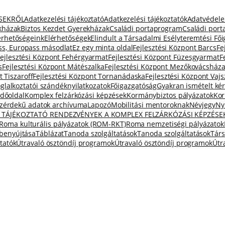
ÉSEKRŐL
Adatkezelési tájékoztató
Adatkezelési tájékoztatók
Adatvédel
kházak
Biztos Kezdet Gyerekházak
Családi portaprogram
Családi por
érhetőségeink
Elérhetőségek
Elindult a Társadalmi Esélyteremtési Fő
ss, Europass másodlat
Ez egy minta oldal
Fejlesztési Központ Barcs
Fe
Fejlesztési Központ Fehérgyarmat
Fejlesztési Központ Füzesgyarmat
F
s
Fejlesztési Központ Mátészalka
Fejlesztési Központ Mezőkovácsház
t Tiszaroff
Fejlesztési Központ Tornanádaska
Fejlesztési Központ Vajs
glalkoztatói szándéknyilatkozatok
Főigazgatóság
Gyakran ismételt ké
dőoldal
Komplex felzárkózási képzések
Kormánybiztos pályázatok
Kor
zérdekű adatok archívuma
Lapozó
Mobilitási mentoroknak
Névjegy
Ny
 TÁJÉKOZTATÓ RENDEZVÉNYEK A KOMPLEX FELZÁRKÓZÁSI KÉPZÉSE
Roma kulturális pályázatok (ROM-RKT)
Roma nemzetiségi pályázatok
 benyújtása
Táblázat
Tanoda szolgáltatások
Tanoda szolgáltatások
Társ
tatók
Útravaló ösztöndíj programok
Útravaló ösztöndíj programok
Útr