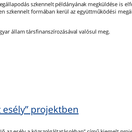
megállapodás szkennelt példányának megküldése is el
tően szkennelt formában kerül az együttműködési megá
gyar állam társfinanszírozásával valósul meg.
 esély” projektben
Nő az esély a közszolgáltatásokban” című kiemelt pro