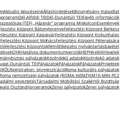
em
Aktuális képzéseink
Álláshirdetések
Bizonyítvány másodlat
taprogram
Dél-Alföldi TEI
Dél-Dunántúli TEI
Egyéb információk
igazgatóság (TEF) „Házgyár” programja Miskolcon
Események
jlesztési Központ Bátonyterenye
Fejlesztési Központ Berkesz
ejlesztési Központ Kaposvár
Fejlesztési Központ Kiskunhalas
a
Fejlesztési Központ Mohács
Fejlesztési Központ Pétervására
zló
Fejlesztési Központok
Felnőttképzési nyilvántartásbavétel
rdések
GYIK
Hatályos dokumentumverziók
HEP
Hírek
Hírlevelek
mánybiztosi pályázatok
Közérdekű adatok
Közérdekű adatok
ugat-Dunántúli TEI
Pályázatok
Pályázatok
Pályázatok
Projektek
KRŐL
Registration: önregisztráció
Roma kulturális pályázatok
Roma nemzetiségi pályázatok (ROMA-NEMZ)
SM10-MIN-PC2
adalmi egyeztetés
Társadalmi Mobilitási Szakértői Bizottság
avaló Ösztöndíjprogramok
Zenei pályázatok
Zenei pályázatok