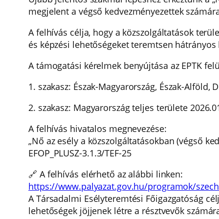
megjelent a végső kedvezményezettek számára s
A felhívás célja, hogy a közszolgáltatások terü
és képzési lehetőségeket teremtsen hátrányos
A támogatási kérelmek benyújtása az EPTK fel
1. szakasz: Észak-Magyarország, Észak-Alföld, D
2. szakasz: Magyarország teljes területe 2026.
A felhívás hivatalos megnevezése:
„Nő az esély a közszolgáltatásokban (végső ke
EFOP_PLUSZ-3.1.3/TEF-25
🔗 A felhívás elérhető az alábbi linken:
https://www.palyazat.gov.hu/programok/szeche
A Társadalmi Esélyteremtési Főigazgatóság célj
lehetőségek jöjjenek létre a résztvevők számár